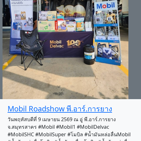
Mobil Roadshow พี.อาร์.การยาง
วันพฤหัสบดีที่ 9 เมษายน 2569 ณ อู่ พี.อาร์.การยาง
จ.สมุทรสาคร #Mobil #Mobil1 #MobilDelvac
#MobilSHC #MobilSuper #โมบิล #น้ำมันหล่อลื่นMobil