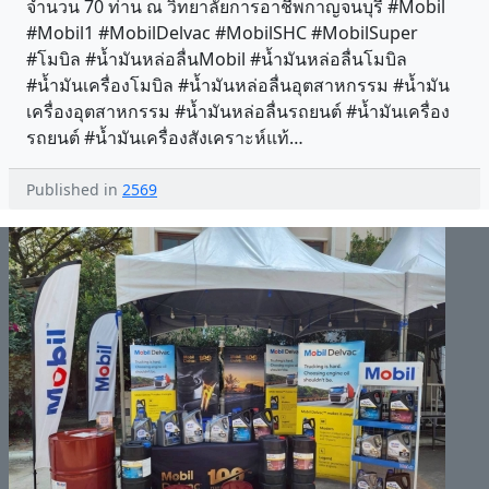
จำนวน 70 ท่าน ณ วิทยาลัยการอาชีพกาญจนบุรี #Mobil
#Mobil1 #MobilDelvac #MobilSHC #MobilSuper
#โมบิล #น้ำมันหล่อลื่นMobil #น้ำมันหล่อลื่นโมบิล
#น้ำมันเครื่องโมบิล #น้ำมันหล่อลื่นอุตสาหกรรม #น้ำมัน
เครื่องอุตสาหกรรม #น้ำมันหล่อลื่นรถยนต์ #น้ำมันเครื่อง
รถยนต์ #น้ำมันเครื่องสังเคราะห์แท้…
Published in
2569