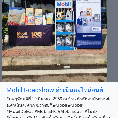
Mobil Roadshow ดำเนินอะไหล่ยนต์
วันพฤหัสบดีที่ 19 มีนาคม 2569 ณ ร้าน ดำเนินอะไหล่ยนต์
อ.ดำเนินสะดวก จ.ราชบุรี #Mobil #Mobil1
#MobilDelvac #MobilSHC #MobilSuper #โมบิล
#น้ำมันหล่อลื่นMobil #น้ำมันหล่อลื่นโมบิล #น้ำมันเครื่อง